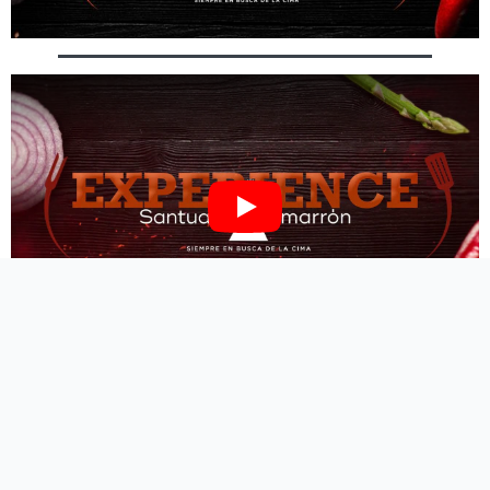
Play
SANTUARIO CIMARRÓN
EXPERIENCE
Disfrute de una cena complementada por una
exhibición sobre el borrego cimarrón y su hábitat en